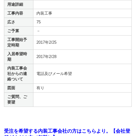
用途詳細
工事内容
内装工事
広さ
75
ご予算
－
工事開始予
2017年2/25
定時期
入居希望時
2017年2/28
期
内装工事会
社からの連
電話及びメール希望
絡ついて
図面
有り
ご質問、ご
要望
受注を希望する内装工事会社の方はこちらより。【会社登