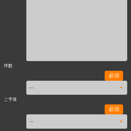
坪数
必須
ご予算
必須