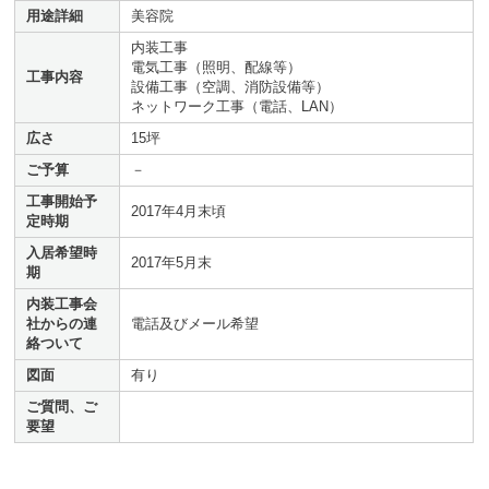
用途詳細
美容院
内装工事
電気工事（照明、配線等）
工事内容
設備工事（空調、消防設備等）
ネットワーク工事（電話、LAN）
広さ
15坪
ご予算
－
工事開始予
2017年4月末頃
定時期
入居希望時
2017年5月末
期
内装工事会
社からの連
電話及びメール希望
絡ついて
図面
有り
ご質問、ご
要望