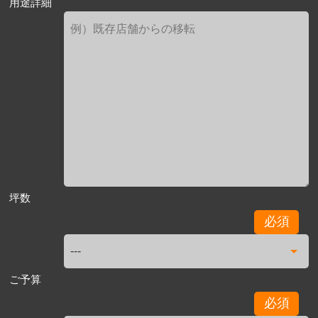
用途詳細
坪数
必須
ご予算
必須