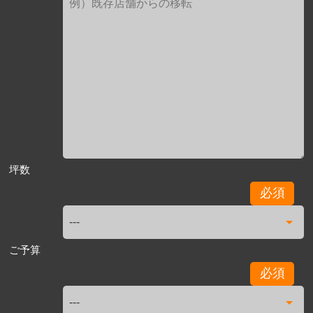
坪数
必須
ご予算
必須