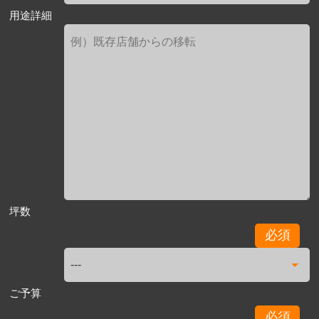
用途詳細
坪数
必須
ご予算
必須