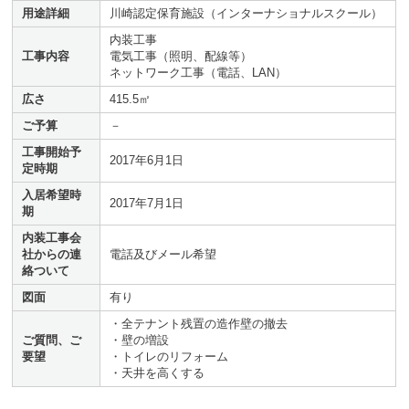
用途詳細
川崎認定保育施設（インターナショナルスクール）
内装工事
工事内容
電気工事（照明、配線等）
ネットワーク工事（電話、LAN）
広さ
415.5㎡
ご予算
－
工事開始予
2017年6月1日
定時期
入居希望時
2017年7月1日
期
内装工事会
社からの連
電話及びメール希望
絡ついて
図面
有り
・全テナント残置の造作壁の撤去
ご質問、ご
・壁の増設
要望
・トイレのリフォーム
・天井を高くする