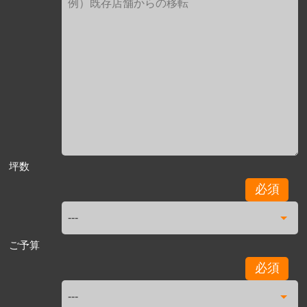
坪数
必須
ご予算
必須