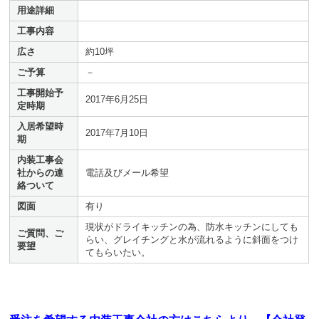
用途詳細
工事内容
広さ
約10坪
ご予算
－
工事開始予
2017年6月25日
定時期
入居希望時
2017年7月10日
期
内装工事会
社からの連
電話及びメール希望
絡ついて
図面
有り
現状がドライキッチンの為、防水キッチンにしても
ご質問、ご
らい、グレイチングと水が流れるように斜面をつけ
要望
てもらいたい。