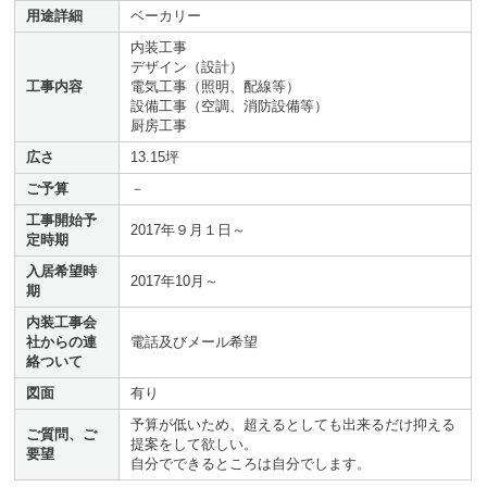
用途詳細
ベーカリー
内装工事
デザイン（設計）
工事内容
電気工事（照明、配線等）
設備工事（空調、消防設備等）
厨房工事
広さ
13.15坪
ご予算
－
工事開始予
2017年９月１日～
定時期
入居希望時
2017年10月～
期
内装工事会
社からの連
電話及びメール希望
絡ついて
図面
有り
予算が低いため、超えるとしても出来るだけ抑える
ご質問、ご
提案をして欲しい。
要望
自分でできるところは自分でします。