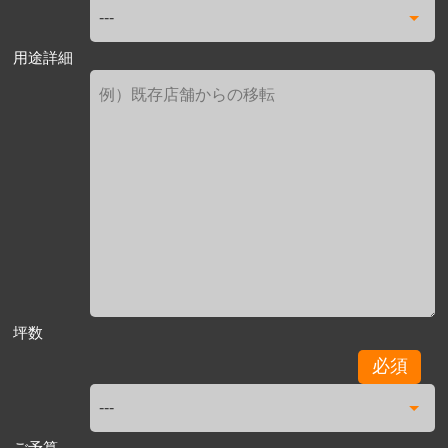
用途詳細
坪数
必須
ご予算