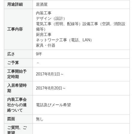
用途詳細
居酒屋
内装工事
デザイン（設計）
電気工事（照明、配線等）設備工事（空調、消防設
工事内容
備等）
厨房工事
ネットワーク工事（電話、LAN）
家具・什器
広さ
9坪
ご予算
－
工事開始予
2017年8月1日～
定時期
入居希望時
2017年8月20日～
期
内装工事会
社からの連
電話及びメール希望
絡ついて
図面
無し
ご質問、ご
要望