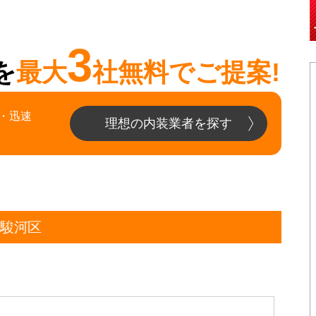
3
を
最大
社無料でご提案!
・迅速
理想の内装業者を探す
市駿河区