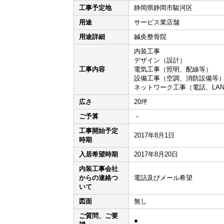
工事予定地
静岡県静岡市駿河区
用途
サービス業店舗
用途詳細
鍼灸整骨院
内装工事
デザイン（設計）
工事内容
電気工事（照明、配線等）
設備工事（空調、消防設備等
ネットワーク工事（電話、LA
広さ
20坪
ご予算
－
工事開始予定
2017年8月1日
時期
入居希望時期
2017年8月20日
内装工事会社
からの連絡つ
電話及びメール希望
いて
図面
無し
ご質問、ご要
●