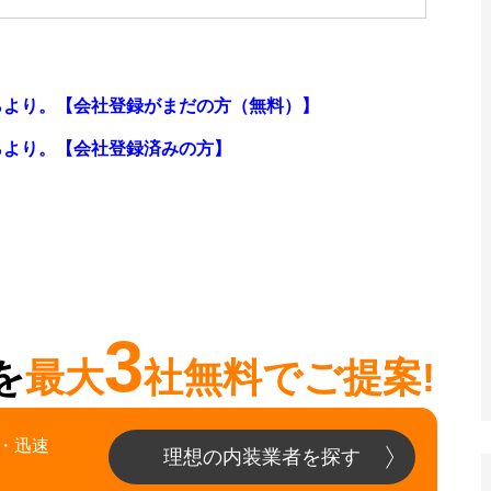
らより。【会社登録がまだの方（無料）】
らより。
【会社登録済みの方】
3
を
最大
社無料でご提案!
・迅速
理想の内装業者を探す