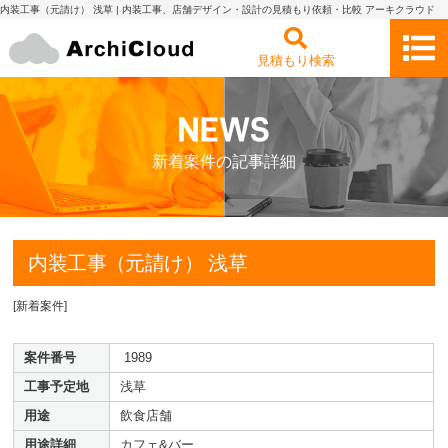
内装工事（元請け） 浅草 | 内装工事、店舗デザイン・設計の見積もり依頼・比較 アーキクラウド
見積もり検索
新着案件の記事詳細
内装工事（元請け） 浅草
[
新着案件
]
案件番号
1989
工事予定地
浅草
用途
飲食店舗
用途詳細
カフェ&バー