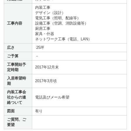
内装工事
デザイン（設計）
電気工事（照明、配線等）
工事内容
設備工事（空調、消防設備等）
厨房工事
家具・什器
ネットワーク工事（電話、LAN）
広さ
25坪
ご予算
－
工事開始予
2017年12月末
定時期
入居希望時
2017年3月頃
期
内装工事会
社からの連
電話及びメール希望
絡ついて
図面
有り
ご質問、ご
要望