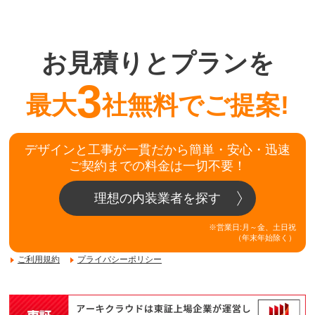
お見積りとプランを
3
最大
社無料でご提案!
デザインと工事が一貫だから簡単・安心・迅速
ご契約までの料金は一切不要！
理想の内装業者を探す
※営業日:月～金、土日祝
（年末年始除く）
ご利用規約
プライバシーポリシー