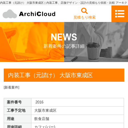
内装工事（元請け） 大阪市東成区 | 内装工事、店舗デザイン・設計の見積もり依頼・比較 アーキク
ラウド
見積もり検索
新着案件の記事詳細
内装工事（元請け） 大阪市東成区
[
新着案件
]
案件番号
2016
工事予定地
大阪市東成区
用途
飲食店舗
用途詳細
カフェ(バー)