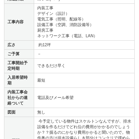
内装工事
デザイン（設計）
電気工事（照明、配線等）
工事内容
設備工事（空調、消防設備等）
厨房工事
ネットワーク工事（電話、LAN）
広さ
約12坪
ご予算
－
工事開始予
できるだけ早く
定時期
入居希望時
最短
期
内装工事会
社からの連
電話及びメール希望
絡ついて
図面
無し
今予定している物件はスケルトンなんですが、排水
設備を作るだけでどれ位の費用がかかるのでしょう
か？？掘るのにかなり費用かかると聞いたので。物
件奥の方は排水設備らしき部分はコンクリで埋めら