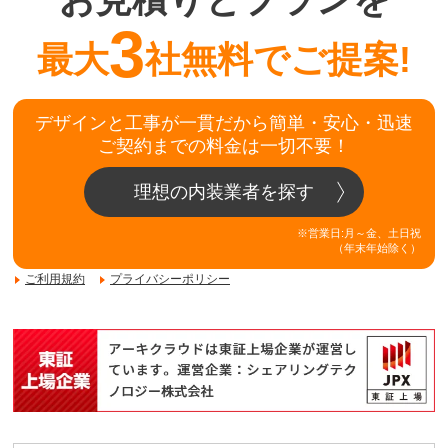
お見積りとプランを
3
最大
社無料でご提案!
デザインと工事が一貫だから簡単・安心・迅速
ご契約までの料金は一切不要！
理想の内装業者を探す
※営業日:月～金、土日祝
（年末年始除く）
ご利用規約
プライバシーポリシー