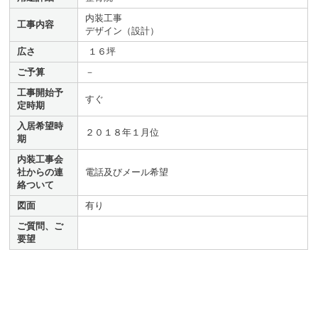
内装工事
工事内容
デザイン（設計）
広さ
１６坪
ご予算
－
工事開始予
すぐ
定時期
入居希望時
２０１８年１月位
期
内装工事会
社からの連
電話及びメール希望
絡ついて
図面
有り
ご質問、ご
要望