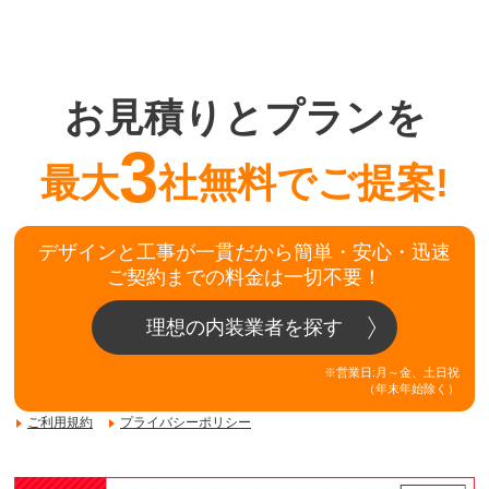
お見積りとプランを
3
最大
社無料でご提案!
デザインと工事が一貫だから簡単・安心・迅速
ご契約までの料金は一切不要！
理想の内装業者を探す
※営業日:月～金、土日祝
（年末年始除く）
ご利用規約
プライバシーポリシー