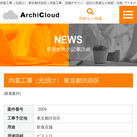
内装工事（元請け） 東京都渋谷区 | 内装工事、店舗デザイン・設計の見積もり依頼・比較 アーキク
ラウド
見積もり検索
新着案件の記事詳細
内装工事（元請け） 東京都渋谷区
[
新着案件
]
案件番号
2059
工事予定地
東京都渋谷区
用途
飲食店舗
用途詳細
ビストロ