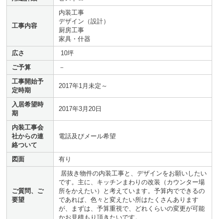
内装工事
デザイン（設計）
工事内容
厨房工事
家具・什器
広さ
10坪
ご予算
－
工事開始予
2017年1月未定～
定時期
入居希望時
2017年3月20日
期
内装工事会
社からの連
電話及びメール希望
絡ついて
図面
有り
居抜き物件の内装工事と、デザインをお願いしたい
です。主に、キッチンまわりの改装（カウンター場
ご質問、ご
所をかえたい）と考えています。予算内でできるの
要望
であれば、色々と変えたい所はたくさんあります
が、まずは、予算重視で、どれくらいの変更が可能
かお見積もり頂きたいです。