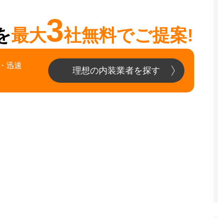
3
を
最大
社無料でご提案!
・迅速
理想の内装業者を探す