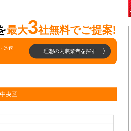
3
を
最大
社無料でご提案!
・迅速
理想の内装業者を探す
市中央区