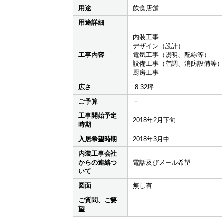
用途
飲食店舗
用途詳細
内装工事
デザイン（設計）
工事内容
電気工事（照明、配線等）
設備工事（空調、消防設備等
厨房工事
広さ
8.32坪
ご予算
－
工事開始予定
2018年2月下旬
時期
入居希望時期
2018年3月中
内装工事会社
からの連絡つ
電話及びメール希望
いて
図面
無し有
ご質問、ご要
望