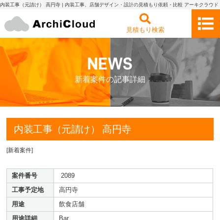
内装工事（元請け） 高円寺 | 内装工事、店舗デザイン・設計の見積もり依頼・比較 アーキクラウド
見積もり検索
新着案件の記事詳細
内装工事（元請け） 高円寺
[
新着案件
]
案件番号
2089
工事予定地
高円寺
用途
飲食店舗
用途詳細
Bar