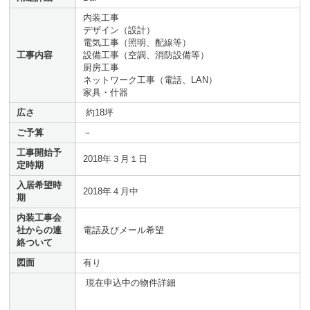
内装工事
デザイン（設計）
電気工事（照明、配線等）
工事内容
設備工事（空調、消防設備等）
厨房工事
ネットワーク工事（電話、LAN）
家具・什器
広さ
約18坪
ご予算
－
工事開始予
2018年３月１日
定時期
入居希望時
2018年４月中
期
内装工事会
社からの連
電話及びメール希望
絡ついて
図面
有り
現在申込中の物件詳細