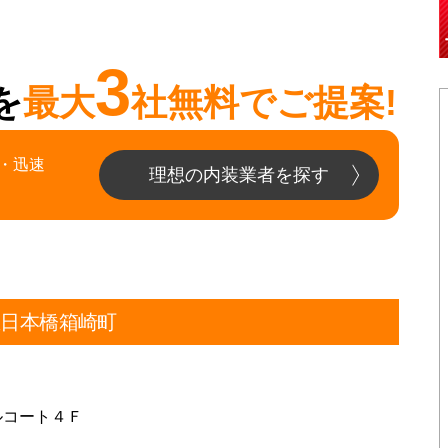
3
を
最大
社無料でご提案!
・迅速
理想の内装業者を探す
区日本橋箱崎町
ルコート４Ｆ