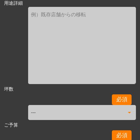
用途詳細
坪数
必須
ご予算
必須