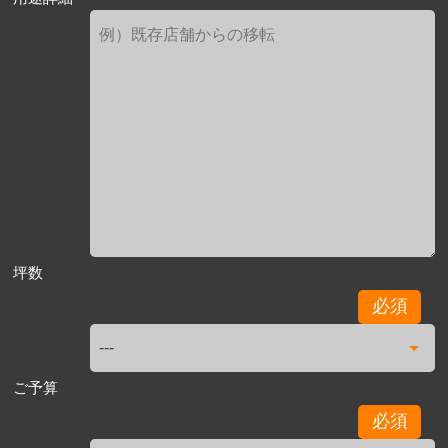
坪数
必須
ご予算
必須