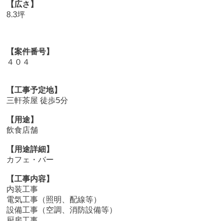
【広さ】
8.3坪
【案件番号】
４０４
【工事予定地】
三軒茶屋 徒歩5分
【用途】
飲食店舗
【用途詳細】
カフェ・バー
【工事内容】
内装工事
電気工事（照明、配線等）
設備工事（空調、消防設備等）
厨房工事