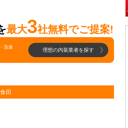
3
を
最大
社無料でご提案!
・迅速
理想の内装業者を探す
原食田