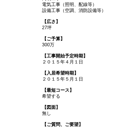
電気工事（照明、配線等）
設備工事（空調、消防設備等）
【広さ】
27坪
【ご予算】
300万
【工事開始予定時期】
２０１５年４月１日
【入居希望時期】
２０１５年５月１日
【最短コース】
希望する
【図面】
無し
【ご質問、ご要望】