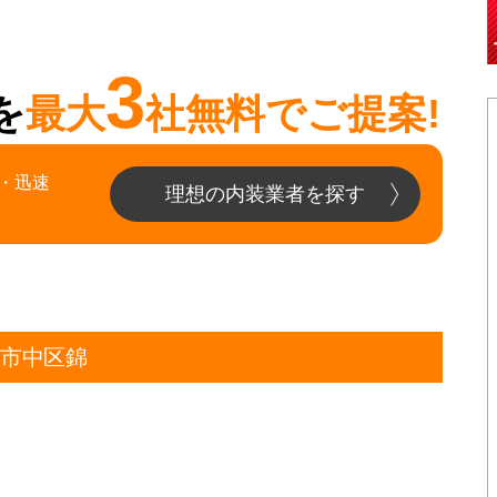
3
を
最大
社無料でご提案!
・迅速
理想の内装業者を探す
屋市中区錦