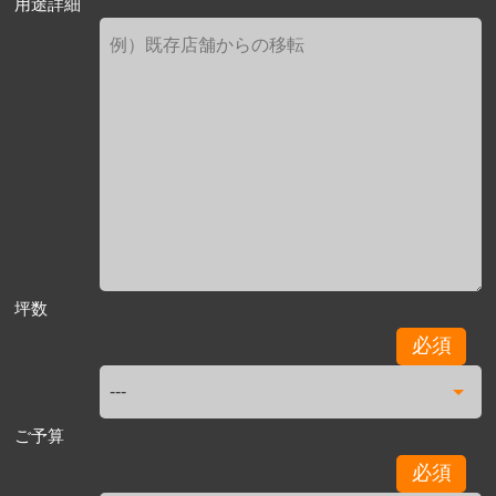
用途詳細
坪数
必須
ご予算
必須