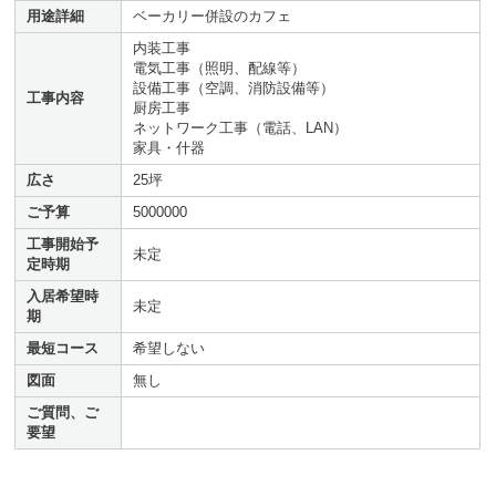
用途詳細
ベーカリー併設のカフェ
内装工事
電気工事（照明、配線等）
設備工事（空調、消防設備等）
工事内容
厨房工事
ネットワーク工事（電話、LAN）
家具・什器
広さ
25坪
ご予算
5000000
工事開始予
未定
定時期
入居希望時
未定
期
最短コース
希望しない
図面
無し
ご質問、ご
要望