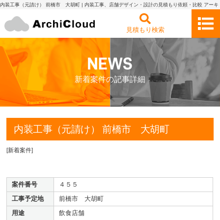
内装工事（元請け） 前橋市 大胡町 | 内装工事、店舗デザイン・設計の見積もり依頼・比較 アーキ
クラウド
見積もり検索
新着案件の記事詳細
内装工事（元請け） 前橋市 大胡町
[
新着案件
]
案件番号
４５５
工事予定地
前橋市 大胡町
用途
飲食店舗