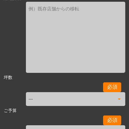
坪数
必須
ご予算
必須