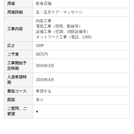
用途
飲食店舗
用途詳細
足・足爪ケア・マッサージ
内装工事
電気工事（照明、配線等）
工事内容
設備工事（空調、消防設備等）
ネットワーク工事（電話、LAN）
広さ
10坪
ご予算
50万円
工事開始予
2015年3月
定時期
入居希望時
2015年4月
期
最短コース
希望する
図面
有り
ご質問、ご
●
要望