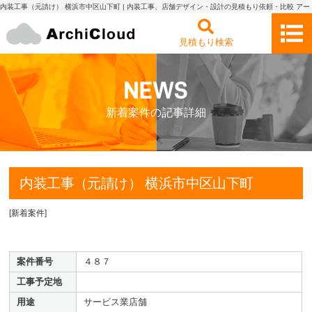
内装工事（元請け） 横浜市中区山下町 | 内装工事、店舗デザイン・設計の見積もり依頼・比較 アー
キクラウド
見積もり検索
新着案件の記事詳細
内装工事（元請け） 横浜市中区山下町
[
新着案件
]
案件番号
４８７
工事予定地
用途
サービス業店舗