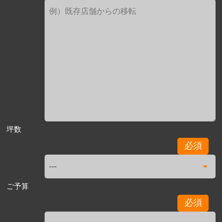
坪数
必須
ご予算
必須