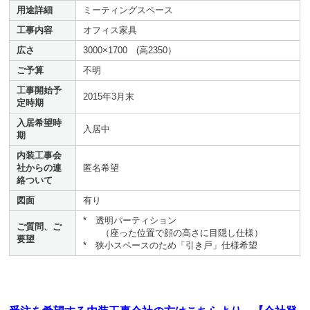
用途詳細
ミーティングスペース
工事内容
オフィス家具
広さ
3000×1700 (高2350）
ご予算
不明
工事開始予
2015年3月末
定時期
入居希望時
入居中
期
内装工事会
社からの連
匿名希望
絡ついて
図面
有り
* 透明パーティション
ご質問、ご
（座った位置で顔の高さに目隠し仕様）
要望
* 狭小スペースのため「引き戸」仕様希望