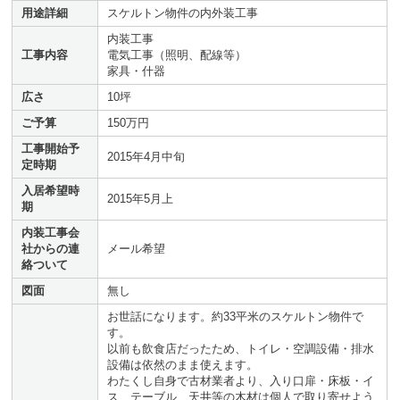
用途詳細
スケルトン物件の内外装工事
内装工事
工事内容
電気工事（照明、配線等）
家具・什器
広さ
10坪
ご予算
150万円
工事開始予
2015年4月中旬
定時期
入居希望時
2015年5月上
期
内装工事会
社からの連
メール希望
絡ついて
図面
無し
お世話になります。約33平米のスケルトン物件で
す。
以前も飲食店だったため、トイレ・空調設備・排水
設備は依然のまま使えます。
わたくし自身で古材業者より、入り口扉・床板・イ
ス、テーブル、天井等の木材は個人で取り寄せよう