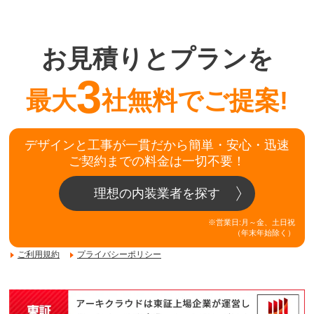
お見積りとプランを
3
最大
社無料でご提案!
デザインと工事が一貫だから簡単・安心・迅速
ご契約までの料金は一切不要！
理想の内装業者を探す
※営業日:月～金、土日祝
（年末年始除く）
ご利用規約
プライバシーポリシー