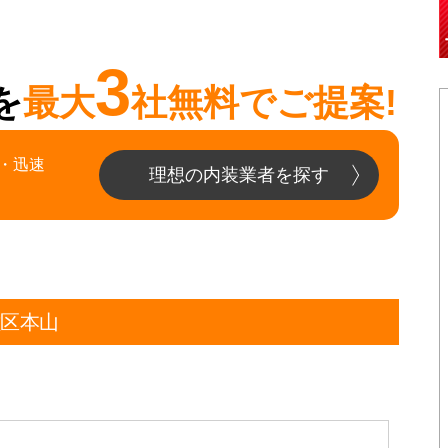
3
を
最大
社無料でご提案!
・迅速
理想の内装業者を探す
種区本山