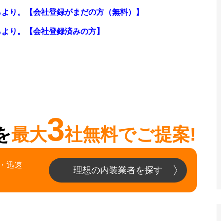
らより。【会社登録がまだの方（無料）】
らより。
【会社登録済みの方】
3
を
最大
社無料でご提案!
・迅速
理想の内装業者を探す