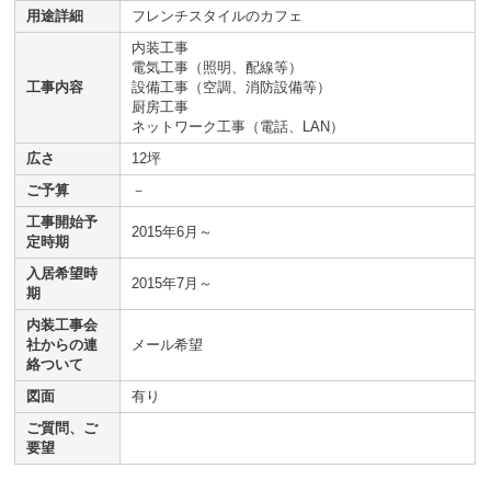
用途詳細
フレンチスタイルのカフェ
内装工事
電気工事（照明、配線等）
工事内容
設備工事（空調、消防設備等）
厨房工事
ネットワーク工事（電話、LAN）
広さ
12坪
ご予算
－
工事開始予
2015年6月～
定時期
入居希望時
2015年7月～
期
内装工事会
社からの連
メール希望
絡ついて
図面
有り
ご質問、ご
要望