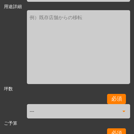
用途詳細
坪数
必須
ご予算
必須