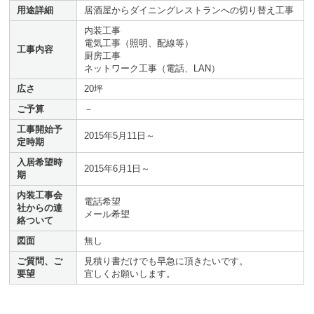
用途詳細
居酒屋からダイニングレストランへの切り替え工事
内装工事
電気工事（照明、配線等）
工事内容
厨房工事
ネットワーク工事（電話、LAN）
広さ
20坪
ご予算
－
工事開始予
2015年5月11日～
定時期
入居希望時
2015年6月1日～
期
内装工事会
電話希望
社からの連
メール希望
絡ついて
図面
無し
ご質問、ご
見積り書だけでも早急に頂きたいです。
要望
宜しくお願いします。