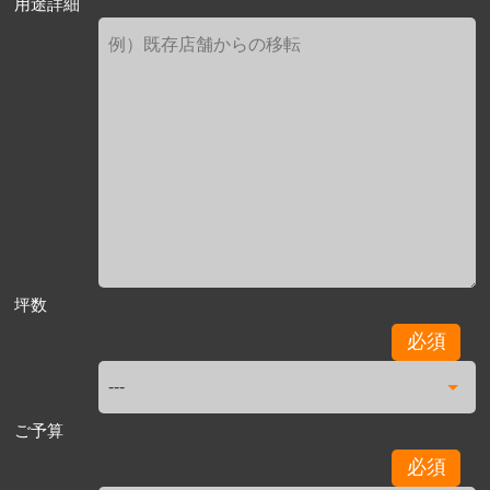
用途詳細
坪数
必須
ご予算
必須