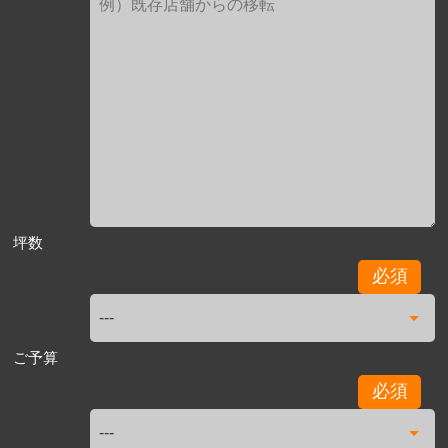
坪数
必須
ご予算
必須