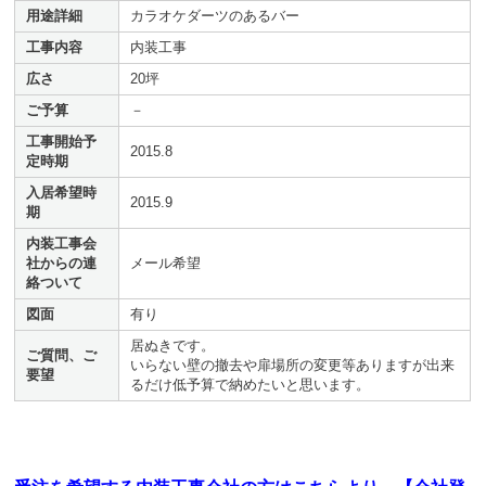
用途詳細
カラオケダーツのあるバー
工事内容
内装工事
広さ
20坪
ご予算
－
工事開始予
2015.8
定時期
入居希望時
2015.9
期
内装工事会
社からの連
メール希望
絡ついて
図面
有り
居ぬきです。
ご質問、ご
いらない壁の撤去や扉場所の変更等ありますが出来
要望
るだけ低予算で納めたいと思います。