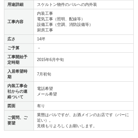
用途詳細
スケルトン物件のバルへの内外装
内装工事
電気工事（照明、配線等）
工事内容
設備工事（空調、消防設備等）
厨房工事
広さ
14坪
ご予算
－
工事開始予
2015年6月中旬
定時期
入居希望時
7月初旬
期
内装工事会
電話希望
社からの連
メール希望
絡ついて
図面
有り
業態はバルですが、お酒メインのお店です（バーに
ご質問、ご
近い）。
要望
見積もりよろしくお願いします。