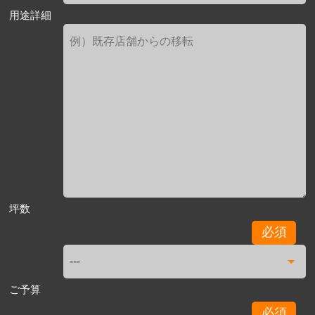
用途詳細
坪数
必須
ご予算
必須