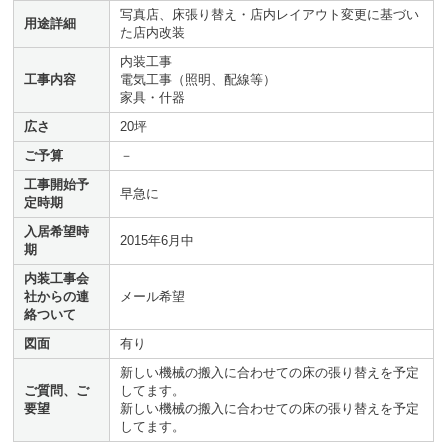
写真店、床張り替え・店内レイアウト変更に基づい
用途詳細
た店内改装
内装工事
工事内容
電気工事（照明、配線等）
家具・什器
広さ
20坪
ご予算
－
工事開始予
早急に
定時期
入居希望時
2015年6月中
期
内装工事会
社からの連
メール希望
絡ついて
図面
有り
新しい機械の搬入に合わせての床の張り替えを予定
ご質問、ご
してます。
要望
新しい機械の搬入に合わせての床の張り替えを予定
してます。