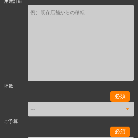
用途詳細
坪数
必須
ご予算
必須