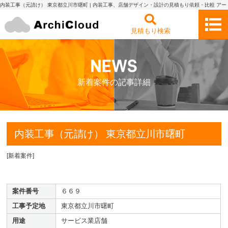
内装工事（元請け） 東京都立川市曙町 | 内装工事、店舗デザイン・設計の見積もり依頼・比較 アー
キクラウド
見積もり検索
新着案件の記事詳細
内装工事（元請け） 東京都立川市曙町
[
新着案件
]
案件番号
６６９
工事予定地
東京都立川市曙町
用途
サービス業店舗