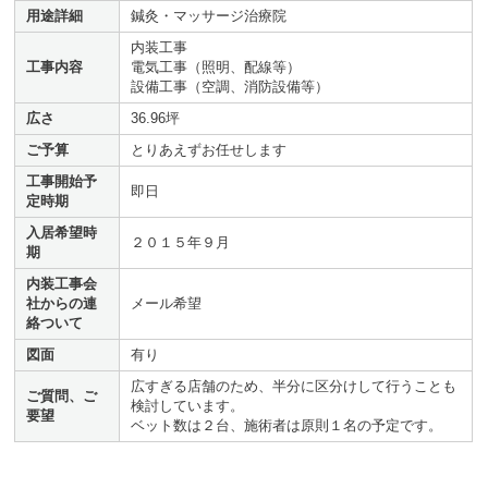
用途詳細
鍼灸・マッサージ治療院
内装工事
工事内容
電気工事（照明、配線等）
設備工事（空調、消防設備等）
広さ
36.96坪
ご予算
とりあえずお任せします
工事開始予
即日
定時期
入居希望時
２０１５年９月
期
内装工事会
社からの連
メール希望
絡ついて
図面
有り
広すぎる店舗のため、半分に区分けして行うことも
ご質問、ご
検討しています。
要望
ベット数は２台、施術者は原則１名の予定です。