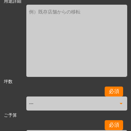
用途詳細
坪数
必須
ご予算
必須