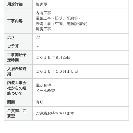
用途詳細
焼肉屋
内装工事
電気工事（照明、配線等）
工事内容
設備工事（空調、消防設備等）
厨房工事
広さ
22
ご予算
－
工事開始予
２０１５年８月25日
定時期
入居希望時
２０１５年１０月１５日
期
内装工事会
電話希望
社からの連
メール希望
絡ついて
図面
有り
ご質問、ご
ご連絡お待ちおります
要望