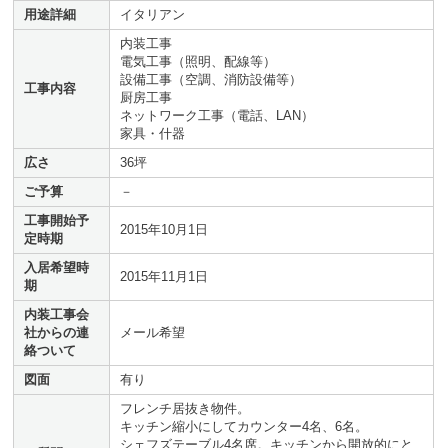
用途詳細
イタリアン
内装工事
電気工事（照明、配線等）
設備工事（空調、消防設備等）
工事内容
厨房工事
ネットワーク工事（電話、LAN）
家具・什器
広さ
36坪
ご予算
－
工事開始予
2015年10月1日
定時期
入居希望時
2015年11月1日
期
内装工事会
社からの連
メール希望
絡ついて
図面
有り
フレンチ居抜き物件。
キッチン縮小にしてカウンター4名、6名。
シェフズテーブル4名席。キッチンから開放的にと