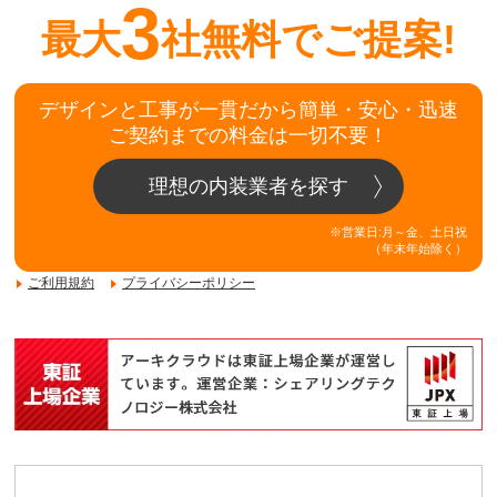
3
最大
社無料でご提案!
デザインと工事が一貫だから簡単・安心・迅速
ご契約までの料金は一切不要！
理想の内装業者を探す
※営業日:月～金、土日祝
（年末年始除く）
ご利用規約
プライバシーポリシー