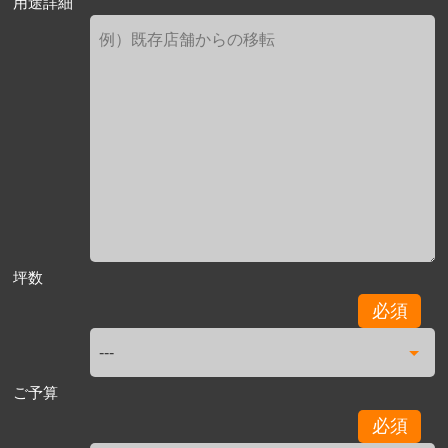
用途詳細
坪数
必須
ご予算
必須