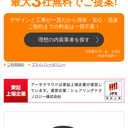
3
最大
社無料でご提案!
デザインと工事が一貫だから簡単・安心・迅速
ご契約までの料金は一切不要！
理想の内装業者を探す
※営業日:月～金、土日祝
（年末年始除く）
ご利用規約
プライバシーポリシー