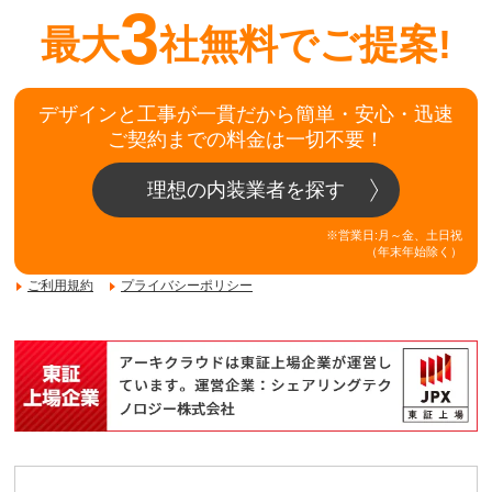
3
最大
社無料でご提案!
デザインと工事が一貫だから簡単・安心・迅速
ご契約までの料金は一切不要！
理想の内装業者を探す
※営業日:月～金、土日祝
（年末年始除く）
ご利用規約
プライバシーポリシー