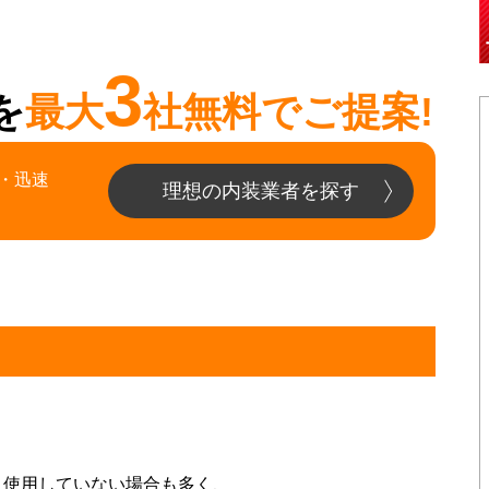
3
を
最大
社無料でご提案!
・迅速
理想の内装業者を探す
、使用していない場合も多く、