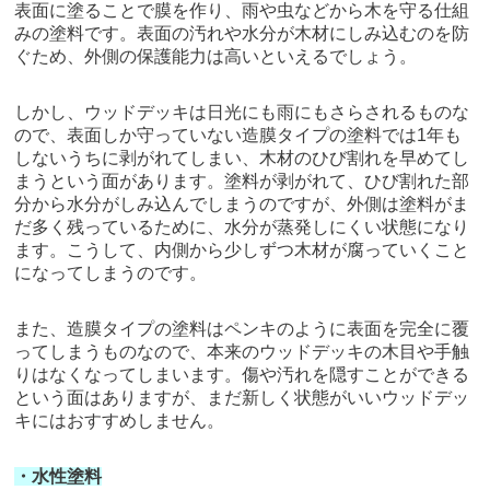
表面に塗ることで膜を作り、雨や虫などから木を守る仕組
みの塗料です。表面の汚れや水分が木材にしみ込むのを防
ぐため、外側の保護能力は高いといえるでしょう。
しかし、ウッドデッキは日光にも雨にもさらされるものな
ので、表面しか守っていない造膜タイプの塗料では1年も
しないうちに剥がれてしまい、木材のひび割れを早めてし
まうという面があります。塗料が剥がれて、ひび割れた部
分から水分がしみ込んでしまうのですが、外側は塗料がま
だ多く残っているために、水分が蒸発しにくい状態になり
ます。こうして、内側から少しずつ木材が腐っていくこと
になってしまうのです。
また、造膜タイプの塗料はペンキのように表面を完全に覆
ってしまうものなので、本来のウッドデッキの木目や手触
りはなくなってしまいます。傷や汚れを隠すことができる
という面はありますが、まだ新しく状態がいいウッドデッ
キにはおすすめしません。
・水性塗料