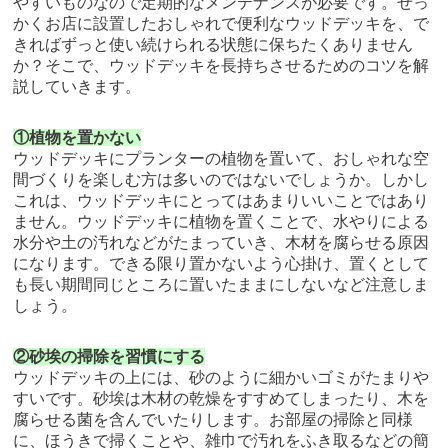
やすいものなので定期的なメンテナンスが必要です。せっ
かくお店に設置したおしゃれで便利なウッドデッキを、で
きればずっと使い続けられる状態に保ちたくありません
か？そこで、ウッドデッキを長持ちさせるためのコツを解
説していきます。
①植物を置かない
ウッドデッキにプランターの植物を置いて、おしゃれな空
間づくりを楽しむ方は多いのではないでしょうか。しかし
これは、ウッドデッキにとってはあまりいいことではあり
ません。ウッドデッキに植物を置くことで、水やりによる
水分や土の汚れなどがたまっていき、木材を腐らせる原因
になります。できる限り置かないよう心掛け、置くとして
も長い期間同じところに置いたままにしないなど注意しま
しょう。
②砂埃の掃除を習慣にする
ウッドデッキの上には、砂のように細かいゴミがたまりや
すいです。砂埃は木材の乾燥をすすめてしまったり、木を
腐らせる菌を含んでいたりします。お部屋の掃除と同様
に、ほうきで掃くことや、雑巾で汚れをふき取るなどの簡