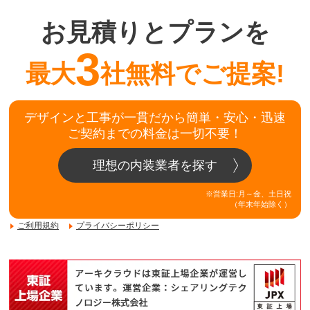
お見積りとプランを
3
最大
社無料でご提案!
デザインと工事が一貫だから簡単・安心・迅速
ご契約までの料金は一切不要！
理想の内装業者を探す
※営業日:月～金、土日祝
（年末年始除く）
ご利用規約
プライバシーポリシー