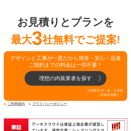
お見積りとプランを
3
最大
社無料でご提案!
デザインと工事が一貫だから簡単・安心・迅速
ご契約までの料金は一切不要！
理想の内装業者を探す
※営業日:月～金、土日祝
（年末年始除く）
ご利用規約
プライバシーポリシー