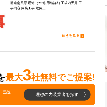
勝連南風原 用途 その他 用途詳細 工場内天井 工
事内容 内装工事 電気工……
続きを見る
3
を
最大
社無料でご提案!
・迅速
理想の内装業者を探す