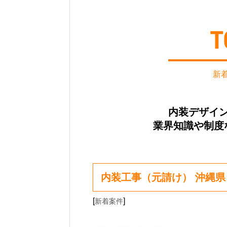
新
内装デザイ
業界知識や制度
内装工事（元請け） 沖縄
[
]
新着案件