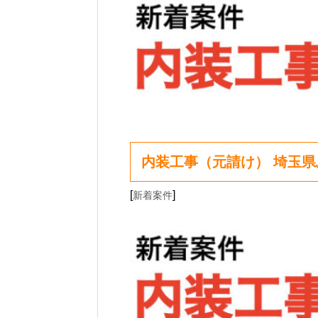
内装工事（元請け） 埼玉
[
]
新着案件