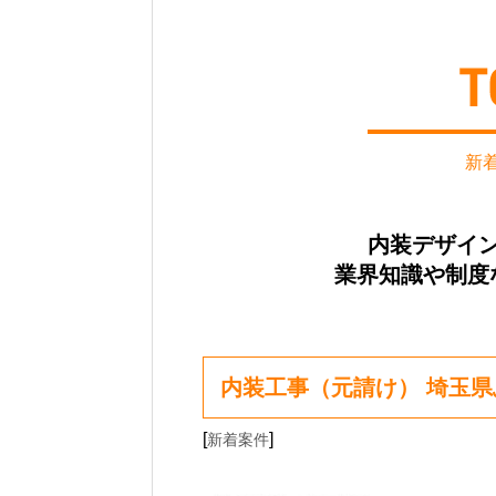
新
内装デザイ
業界知識や制度
内装工事（元請け） 埼玉
[
]
新着案件