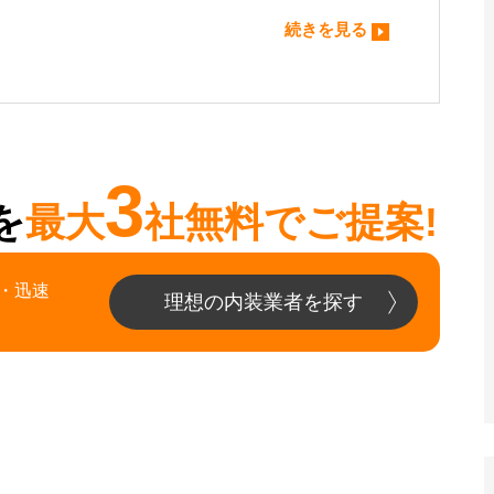
続きを見る
3
を
最大
社無料でご提案!
・迅速
理想の内装業者を探す