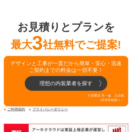
お見積りとプランを
3
最大
社無料でご提案!
デザインと工事が一貫だから簡単・安心・迅速
ご契約までの料金は一切不要！
理想の内装業者を探す
※営業日:月～金、土日祝
（年末年始除く）
ご利用規約
プライバシーポリシー