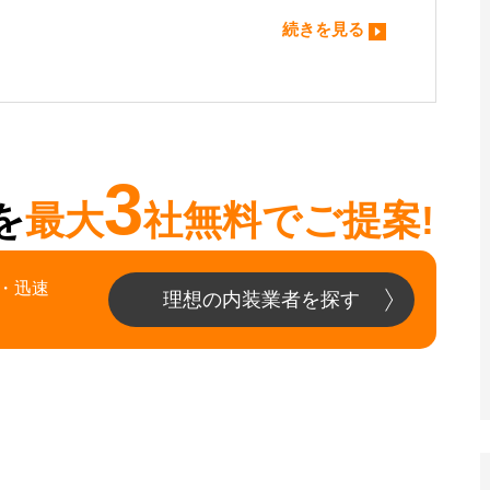
続きを見る
3
を
最大
社無料でご提案!
・迅速
理想の内装業者を探す