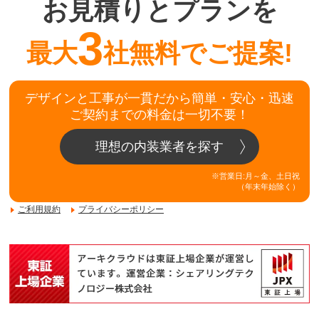
お見積りとプランを
3
最大
社無料でご提案!
デザインと工事が一貫だから簡単・安心・迅速
ご契約までの料金は一切不要！
理想の内装業者を探す
※営業日:月～金、土日祝
（年末年始除く）
ご利用規約
プライバシーポリシー