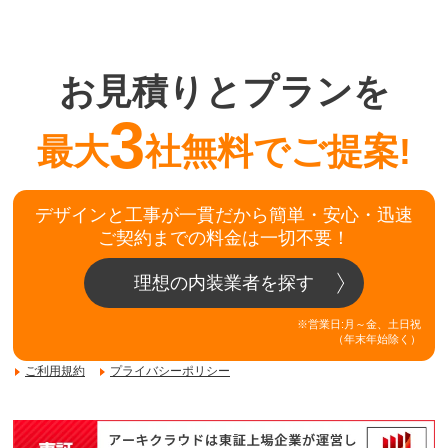
お見積りとプランを
3
最大
社無料でご提案!
デザインと工事が一貫だから簡単・安心・迅速
ご契約までの料金は一切不要！
理想の内装業者を探す
※営業日:月～金、土日祝
（年末年始除く）
ご利用規約
プライバシーポリシー