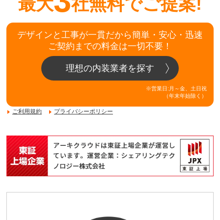
3
最大
社無料でご提案!
デザインと工事が一貫だから簡単・安心・迅速
ご契約までの料金は一切不要！
理想の内装業者を探す
※営業日:月～金、土日祝
（年末年始除く）
ご利用規約
プライバシーポリシー