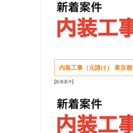
内装工事（元請け） 東京
[
]
新着案件