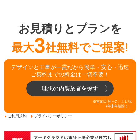
お見積りとプランを
3
最大
社無料でご提案!
デザインと工事が一貫だから簡単・安心・迅速
ご契約までの料金は一切不要！
理想の内装業者を探す
※営業日:月～金、土日祝
（年末年始除く）
ご利用規約
プライバシーポリシー