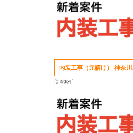
内装工事（元請け） 神奈
[
]
新着案件