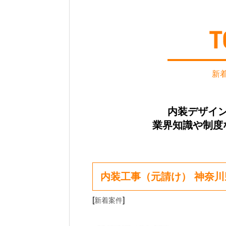
新
内装デザイ
業界知識や制度
内装工事（元請け） 神奈
[
]
新着案件